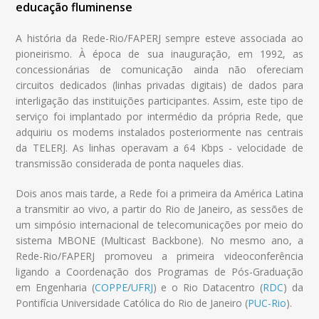
educação fluminense
A história da Rede-Rio/FAPERJ sempre esteve associada ao
pioneirismo. À época de sua inauguração, em 1992, as
concessionárias de comunicação ainda não ofereciam
circuitos dedicados (linhas privadas digitais) de dados para
interligação das instituições participantes. Assim, este tipo de
serviço foi implantado por intermédio da própria Rede, que
adquiriu os modems instalados posteriormente nas centrais
da TELERJ. As linhas operavam a 64 Kbps - velocidade de
transmissão considerada de ponta naqueles dias.
Dois anos mais tarde, a Rede foi a primeira da América Latina
a transmitir ao vivo, a partir do Rio de Janeiro, as sessões de
um simpósio internacional de telecomunicações por meio do
sistema MBONE (Multicast Backbone). No mesmo ano, a
Rede-Rio/FAPERJ promoveu a primeira videoconferência
ligando a Coordenação dos Programas de Pós-Graduação
em Engenharia (
COPPE
/
UFRJ
) e o Rio Datacentro (
RDC
) da
Pontifícia Universidade Católica do Rio de Janeiro (
PUC-Rio
).