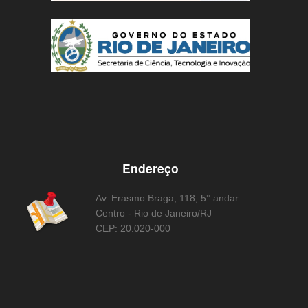
Endereço
Av. Erasmo Braga, 118, 5° andar.
Centro - Rio de Janeiro/RJ
CEP: 20.020-000