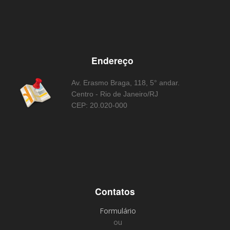
Endereço
Av. Erasmo Braga, 118, 5° andar.
Centro - Rio de Janeiro/RJ
CEP: 20.020-000
Contatos
Formulário
ou