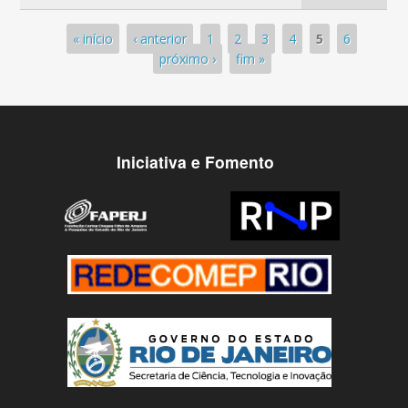
Páginas
« início
‹ anterior
1
2
3
4
5
6
próximo ›
fim »
Iniciativa e Fomento